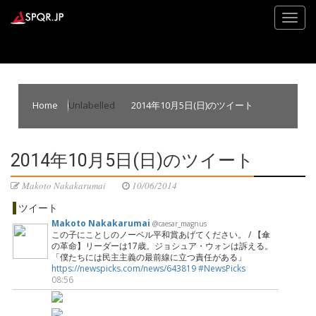
Home
Unlabelled
2014年10月5日(日)のツイート
2014年10月5日(日)のツイート
Makoto Nakakarumai
10/06/2014
ツイート
Makoto Nakakarumai
@caesar_magnus
この子にことしのノーベル平和賞あげてください。 / 【傘
の革命】リーダーは17歳。ジョシュア・ウォンは訴える。
「僕たちには民主主義の最前線に立つ責任がある」
https://newspicks.com/news/643819
#NewsPicks
08:56