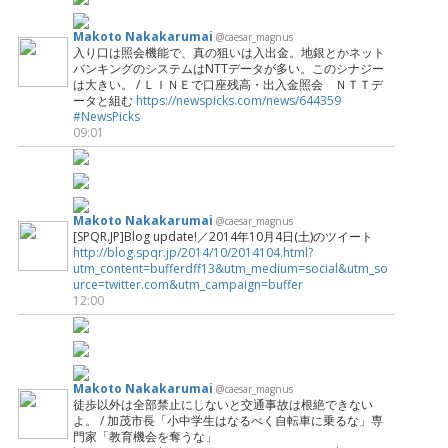
Makoto Nakakarumai
@caesar_magnus
入り口は照会機能で、真の狙いは入出金。地銀とかネット
バンキングのシステムはNTTデータが多い。このシナジー
は大きい。 / ＬＩＮＥで口座残高・出入金照会 ＮＴＴデ
ータと組む
https://newspicks.com/news/644359
#NewsPicks
09:01
Makoto Nakakarumai
@caesar_magnus
[SPQR.JP]Blog update!／2014年10月4日(土)のツイート
http://blog.spqr.jp/2014/10/2014104.html?
utm_content=bufferdff13&utm_medium=social&utm_so
urce=twitter.com&utm_campaign=buffer
12:00
Makoto Nakakarumai
@caesar_magnus
徒歩以外は全部禁止にしないと交通事故は根絶できない
よ。 / 加茂市長「小中学生はなるべく自転車に乗るな」専
門家「教育機会を奪うな」