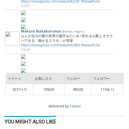
https://newspicks.com/news/643291
#NewsPicks
13:57
Makoto Nakakarumai
@caesar_magnus
なんか北斗の拳の世界の籠手みたいw / 折れる心配とオサラ
バできる「曲がるスマホ」が登場
https://newspicks.com/news/642989
#NewsPicks
19:43
ツイート
お気に入り
フォロー
フォロワー
4231(+7)
306(0)
985(0)
1156(-1)
delivered by
Twieve
YOU MIGHT ALSO LIKE