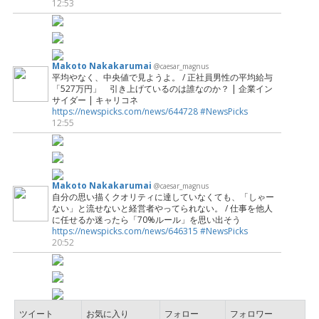
12:53
Makoto Nakakarumai
@caesar_magnus
平均やなく、中央値で見ようよ。 / 正社員男性の平均給与
「527万円」 引き上げているのは誰なのか？ | 企業イン
サイダー | キャリコネ
https://newspicks.com/news/644728
#NewsPicks
12:55
Makoto Nakakarumai
@caesar_magnus
自分の思い描くクオリティに達していなくても、「しゃー
ない」と流せないと経営者やってられない。 / 仕事を他人
に任せるか迷ったら「70%ルール」を思い出そう
https://newspicks.com/news/646315
#NewsPicks
20:52
ツイート
お気に入り
フォロー
フォロワー