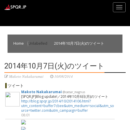
Home
Unlabelled
2014年10月7日(火)のツイート
2014年10月7日(火)のツイート
Makoto Nakakarumai
10/08/2014
ツイート
Makoto Nakakarumai
@caesar_magnus
[SPQR.JP]Blog update!／2014年10月6日(月)のツイート
http://blog.spqr.jp/2014/10/2014106.html?
utm_content=buffer7cbee&utm_medium=social&utm_so
urce=twitter.com&utm_campaign=buffer
08:01