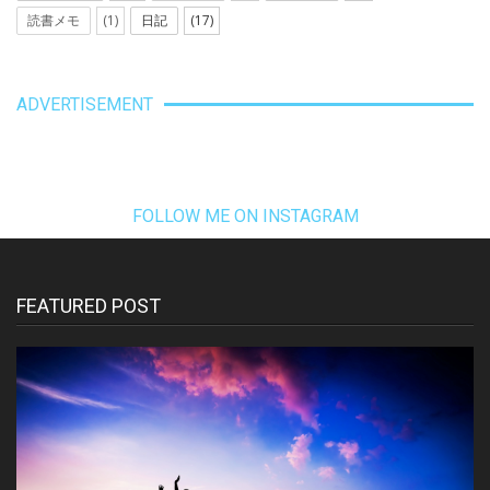
読書メモ
(1)
日記
(17)
ADVERTISEMENT
FOLLOW ME ON INSTAGRAM
FEATURED POST