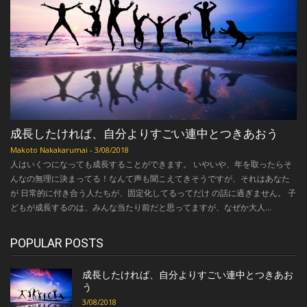
成長したければ、自分よりすごい連中とつきあおう
Makoto Nakakarumai
-
3/08/2018
人はいくつになっても成長することができます。 いやいや、年を取ったらそ
んなの無理に決まってる！なんて声も聞こえてきそうですが、それはあなた
が 日常的に付き合う人たちが、固定化してるってだけ の話に過ぎません。 子
どもが成長するのは、みんな当たり前だと思ってますが、なぜか大人...
POPULAR POSTS
成長したければ、自分よりすごい連中とつきあお
う
3/08/2018