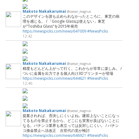
Makoto Nakakarumai
@caesar_magnus
このデザインを誰も止められなかったところに、東芝の病
理を感じる。 / 「Google Glassは使えない」東芝
が"Toshiba Glass"を2015年発売
https://newspicks.com/news/647009
#NewsPicks
12:42
Makoto Nakakarumai
@caesar_magnus
精度もどんどん上がって行く。これからが非常に楽しみ。 /
ついに金属を出力できる個人向け3Dプリンターが登場
https://newspicks.com/news/644621
#NewsPicks
12:46
Makoto Nakakarumai
@caesar_magnus
提案されれば、否決しにくいよね。建前上ないことになっ
てるものを禁止するから、どこにも実害が及ばないことに
なる。パチンコ業界も表立っては反対しにくい。 / パチン
コ換金禁止へ法改正 次世代の党が検討
https://newspicks.com/news/646921
#NewsPicks