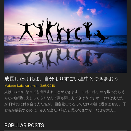
成長したければ、自分よりすごい連中とつきあおう
Makoto Nakakarumai
-
3/08/2018
人はいくつになっても成長することができます。 いやいや、年を取ったらそ
んなの無理に決まってる！なんて声も聞こえてきそうですが、それはあなた
が 日常的に付き合う人たちが、固定化してるってだけ の話に過ぎません。 子
どもが成長するのは、みんな当たり前だと思ってますが、なぜか大人...
POPULAR POSTS