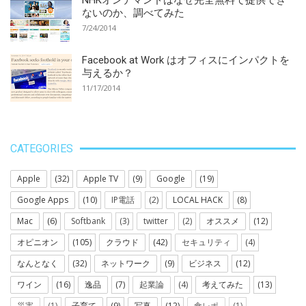
ないのか、調べてみた
7/24/2014
Facebook at Work はオフィスにインパクトを
与えるか？
11/17/2014
CATEGORIES
Apple
(32)
Apple TV
(9)
Google
(19)
Google Apps
(10)
IP電話
(2)
LOCAL HACK
(8)
Mac
(6)
Softbank
(3)
twitter
(2)
オススメ
(12)
オピニオン
(105)
クラウド
(42)
セキュリティ
(4)
なんとなく
(32)
ネットワーク
(9)
ビジネス
(12)
ワイン
(16)
逸品
(7)
起業論
(4)
考えてみた
(13)
災害
(1)
子育て
(9)
写真
(12)
食レポ
(1)