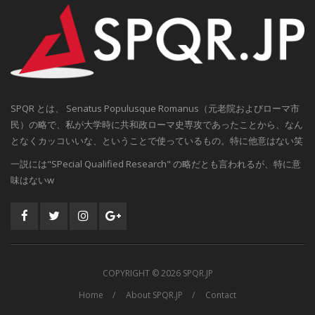
SPQR とは、 Senatus Populusque Romanus（元老院およびローマ市
民）の略で、私が大学時に共和政ローマ史専攻であったことから、なん
となくカッコいいな、ということで使っているもの。特に他意はない笑
一説には"SPecial Qualified Research" の略だとも言われるが、特に意
味はないw
COPYRIGHT ©
2026 SPQR.JP
Home
About SPQR.JP
Contact