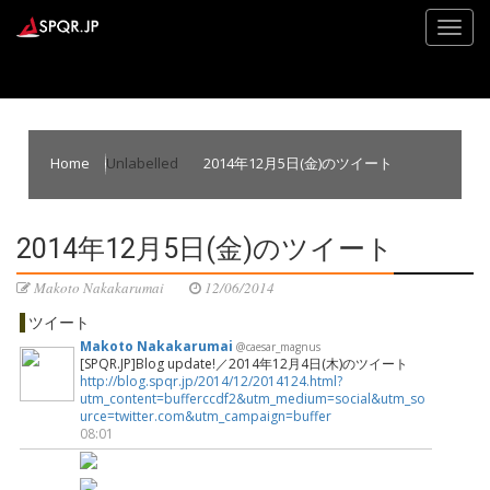
Home
Unlabelled
2014年12月5日(金)のツイート
2014年12月5日(金)のツイート
Makoto Nakakarumai
12/06/2014
ツイート
Makoto Nakakarumai
@caesar_magnus
[SPQR.JP]Blog update!／2014年12月4日(木)のツイート
http://blog.spqr.jp/2014/12/2014124.html?
utm_content=bufferccdf2&utm_medium=social&utm_so
urce=twitter.com&utm_campaign=buffer
08:01