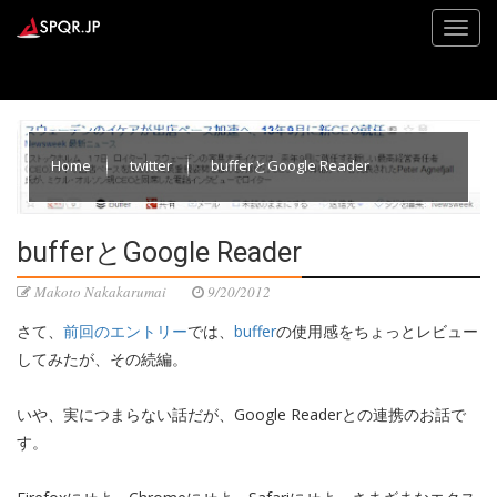
Home
twitter
bufferとGoogle Reader
bufferとGoogle Reader
Makoto Nakakarumai
9/20/2012
さて、
前回のエントリー
では、
buffer
の使用感をちょっとレビュー
してみたが、その続編。
いや、実につまらない話だが、Google Readerとの連携のお話で
す。