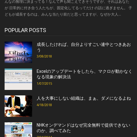
んなの無理に決まってる！なんて声も聞こえてきそうですが、それはあなた
が 日常的に付き合う人たちが、固定化してるってだけ の話に過ぎません。 子
どもが成長するのは、みんな当たり前だと思ってますが、なぜか大人...
POPULAR POSTS
成長したければ、自分よりすごい連中とつきあお
う
3/08/2018
Excelのアップデートをしたら、マクロが動かなく
なる現象の解決法
1/07/2015
人を大事にしない組織は、まぁ、ダメになるよね
4/18/2018
NHKオンデマンドはなぜ完全無料で提供できない
のか、調べてみた