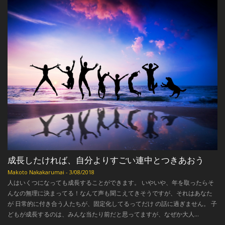
成長したければ、自分よりすごい連中とつきあおう
Makoto Nakakarumai
-
3/08/2018
人はいくつになっても成長することができます。 いやいや、年を取ったらそ
んなの無理に決まってる！なんて声も聞こえてきそうですが、それはあなた
が 日常的に付き合う人たちが、固定化してるってだけ の話に過ぎません。 子
どもが成長するのは、みんな当たり前だと思ってますが、なぜか大人...