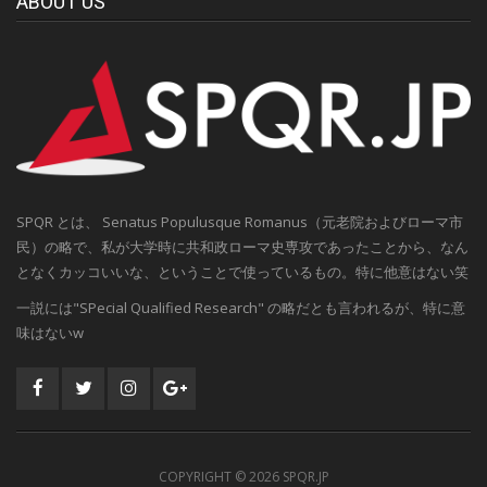
ABOUT US
SPQR とは、 Senatus Populusque Romanus（元老院およびローマ市
民）の略で、私が大学時に共和政ローマ史専攻であったことから、なん
となくカッコいいな、ということで使っているもの。特に他意はない笑
一説には"SPecial Qualified Research" の略だとも言われるが、特に意
味はないw
COPYRIGHT ©
2026 SPQR.JP