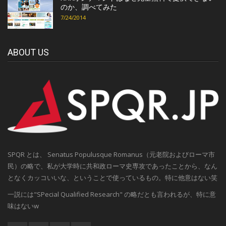
のか、調べてみた
7/24/2014
ABOUT US
SPQR とは、 Senatus Populusque Romanus（元老院およびローマ市
民）の略で、私が大学時に共和政ローマ史専攻であったことから、なん
となくカッコいいな、ということで使っているもの。特に他意はない笑
一説には"SPecial Qualified Research" の略だとも言われるが、特に意
味はないw