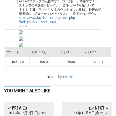
AHEADスタッフの荻原です！ ついに明日、本番です！！
スタッフの緊張感もピーク。。笑 明日が待ち遠しいで
す！！ 本日、ラストとなるカウントダウン投稿。 最後の登
壇者様のご紹介させていただきます！ 登壇者のご紹介...
https://www.facebook.com/photo.php?
fbid=1502713259989500
22:05
ツイート
お気に入り
フォロー
フォロワー
4609(+4)
306(0)
980(0)
1160(+1)
delivered by
Twieve
YOU MIGHT ALSO LIKE
« PREV
NEXT »
2014年12月7日(日)のツ
2014年12月5日(金)のツ