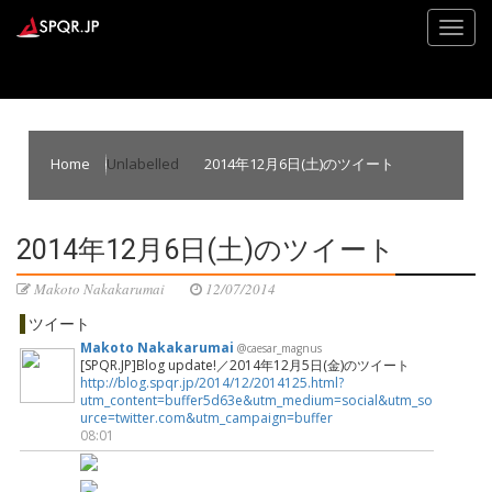
Home
Unlabelled
2014年12月6日(土)のツイート
2014年12月6日(土)のツイート
Makoto Nakakarumai
12/07/2014
ツイート
Makoto Nakakarumai
@caesar_magnus
[SPQR.JP]Blog update!／2014年12月5日(金)のツイート
http://blog.spqr.jp/2014/12/2014125.html?
utm_content=buffer5d63e&utm_medium=social&utm_so
urce=twitter.com&utm_campaign=buffer
08:01