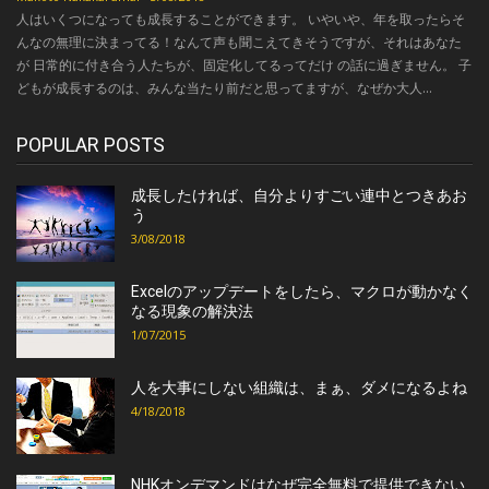
人はいくつになっても成長することができます。 いやいや、年を取ったらそ
んなの無理に決まってる！なんて声も聞こえてきそうですが、それはあなた
が 日常的に付き合う人たちが、固定化してるってだけ の話に過ぎません。 子
どもが成長するのは、みんな当たり前だと思ってますが、なぜか大人...
POPULAR POSTS
成長したければ、自分よりすごい連中とつきあお
う
3/08/2018
Excelのアップデートをしたら、マクロが動かなく
なる現象の解決法
1/07/2015
人を大事にしない組織は、まぁ、ダメになるよね
4/18/2018
NHKオンデマンドはなぜ完全無料で提供できない