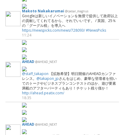
Makoto Nakakarumai
@caesar_magnus
Googleは新しいイノベーションを無償で提供して政府以上
の貢献してくれてるから、それでいいです。 / 英国、25％
の「グーグル税」を導入へ
https://newspicks.com/news/728093/
#NewsPicks
11:24
AHEAD
@AHEAD_NEXT
@staff_takapon
【拡散希望】明日開催のAHEADカンファ
レンス。
@takapon_jp
さんをはじめ、豪華な登壇者を招い
てのトークやビジネスプランコンテストのほか、遊び要素
満載のアフターパーティもあり！チケット残り僅か！
http://ahead.peatix.com/
18:35
AHEAD
@AHEAD_NEXT