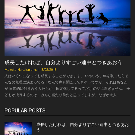
成長したければ、自分よりすごい連中とつきあおう
Makoto Nakakarumai
-
3/08/2018
人はいくつになっても成長することができます。 いやいや、年を取ったらそ
んなの無理に決まってる！なんて声も聞こえてきそうですが、それはあなた
が 日常的に付き合う人たちが、固定化してるってだけ の話に過ぎません。 子
どもが成長するのは、みんな当たり前だと思ってますが、なぜか大人...
POPULAR POSTS
成長したければ、自分よりすごい連中とつきあお
う