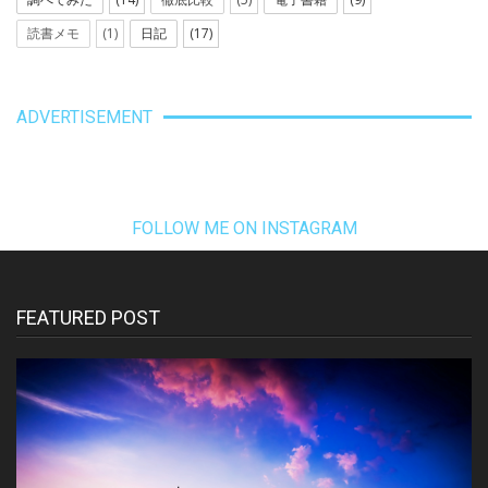
読書メモ
(1)
日記
(17)
ADVERTISEMENT
FOLLOW ME ON INSTAGRAM
FEATURED POST