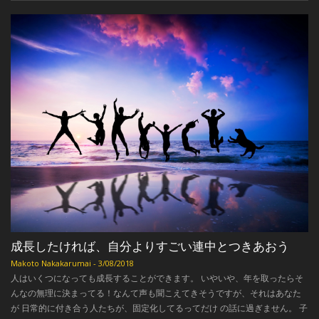
成長したければ、自分よりすごい連中とつきあおう
Makoto Nakakarumai
-
3/08/2018
人はいくつになっても成長することができます。 いやいや、年を取ったらそ
んなの無理に決まってる！なんて声も聞こえてきそうですが、それはあなた
が 日常的に付き合う人たちが、固定化してるってだけ の話に過ぎません。 子