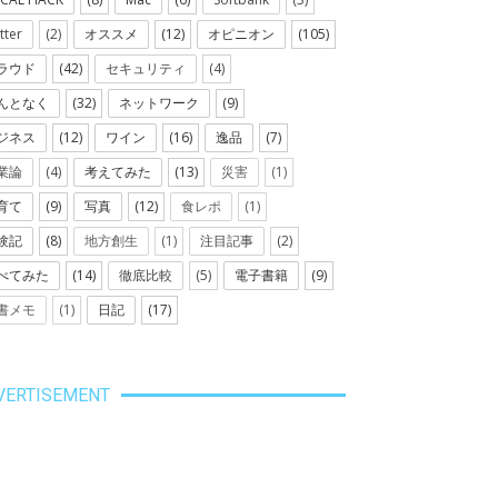
tter
(2)
オススメ
(12)
オピニオン
(105)
ラウド
(42)
セキュリティ
(4)
んとなく
(32)
ネットワーク
(9)
ジネス
(12)
ワイン
(16)
逸品
(7)
業論
(4)
考えてみた
(13)
災害
(1)
育て
(9)
写真
(12)
食レポ
(1)
験記
(8)
地方創生
(1)
注目記事
(2)
べてみた
(14)
徹底比較
(5)
電子書籍
(9)
書メモ
(1)
日記
(17)
VERTISEMENT