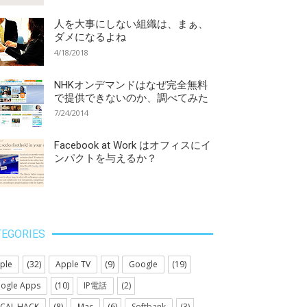
人を大事にしない組織は、まぁ、
ダメになるよね
4/18/2018
NHKオンデマンドはなぜ完全無料
で提供できないのか、調べてみた
7/24/2014
Facebook at Work はオフィスにイ
ンパクトを与えるか？
TEGORIES
ple
(32)
Apple TV
(9)
Google
(19)
ogle Apps
(10)
IP電話
(2)
CAL HACK
(8)
Mac
(6)
Softbank
(3)