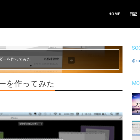
HOME
日記
SO
ンダーを作ってみた
@c
ダーを作ってみた
MO