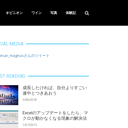
オピニオン
ワイン
写真
体験記
CIAL MEDIA
aesar_magnusさんのツイート
ST READING
成長したければ、自分よりすごい
連中とつきあおう
3/08/2018
Excelのアップデートをしたら、マ
クロが動かなくなる現象の解決法
1/07/2015