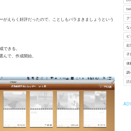
twi
ク
ーがえらく好評だったので、ことしもバラまきましょうという
な
ビ
起
作成できる。
子
選んで、作成開始。
体
調
読
AD