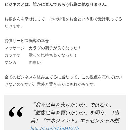
ビジネスとは、誰かに喜んでもらう行為に他なりません
。
お客さんを幸せにして、その対価をお金という形で受け取ってる
だけです。
提供サービス
顧客の幸せ
マッサージ
カラダの調子が良くなった！
カラオケ
歌って気持ち良くなった！
マンガ
面白い！
全てのビジネスを組み立てるに当たって、この視点を忘れてはい
けないのですが、意外と置き去りにされがちです。
「我々は何を売りたいか」ではなく、
「顧客は何を買いたいか」を問う。［出
典］『マネジメント』エッセンシャル版
http://t.co/i543nMF21b