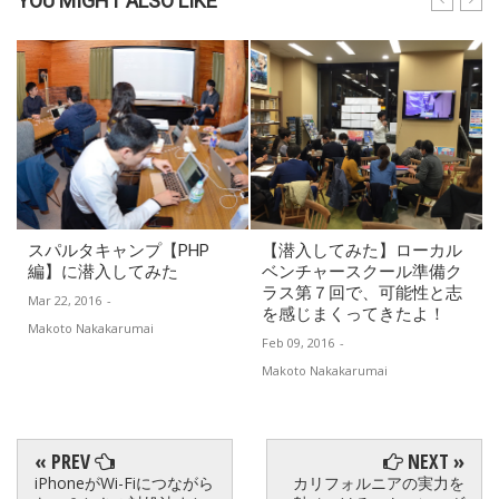
YOU MIGHT ALSO LIKE
スパルタキャンプ【PHP
【潜入してみた】ローカル
編】に潜入してみた
ベンチャースクール準備ク
ラス第７回で、可能性と志
Mar 22, 2016
-
を感じまくってきたよ！
Makoto Nakakarumai
Feb 09, 2016
-
Makoto Nakakarumai
« PREV
NEXT »
iPhoneがWi-Fiにつながら
カリフォルニアの実力を