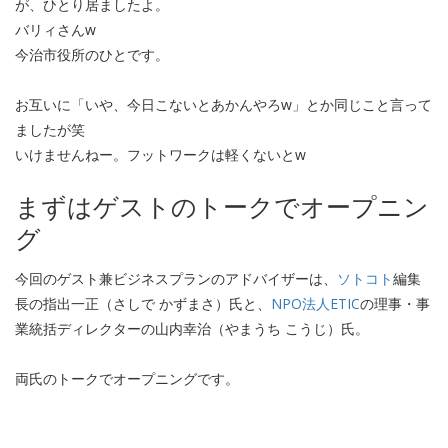
が、ひとり居ましたよ。
バリィさんw
今治市役所のひとです。
お互いに「いや、今日こないとあかんやろw」とか同じこと言って
ましたが笑
いけませんねー。フットワークは軽くないとw
まずはゲストのトークでオープニン
グ
今回のゲスト兼ビジネスプランのアドバイザーは、
ソトコト
編集
長の指出一正（さしで かずまさ）氏と、
NPO法人ETIC
の理事・事
業統括ディレクターの山内幸治（やまうち こうじ）氏。
両氏のトークでオープニングです。